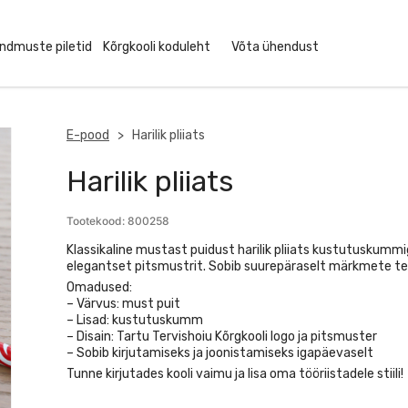
ndmuste piletid
Kõrgkooli koduleht
Võta ühendust
E-pood
> Harilik pliiats
Harilik pliiats
Tootekood:
800258
Klassikaline mustast puidust harilik pliiats kustutuskummi
elegantset pitsmustrit. Sobib suurepäraselt märkmete te
Omadused:
– Värvus: must puit
– Lisad: kustutuskumm
– Disain: Tartu Tervishoiu Kõrgkooli logo ja pitsmuster
– Sobib kirjutamiseks ja joonistamiseks igapäevaselt
Tunne kirjutades kooli vaimu ja lisa oma tööriistadele stiili!