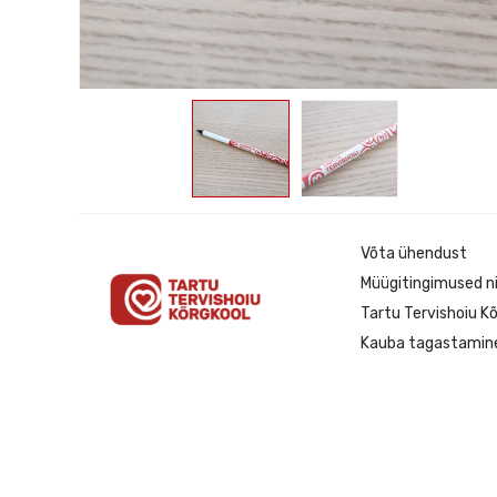
Võta ühendust
Müügitingimused ni
Tartu Tervishoiu Kõ
Kauba tagastamin