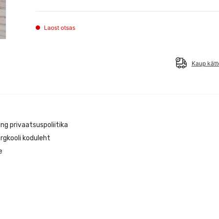
Laost otsas
Kaup kätt
ng privaatsuspoliitika
rgkooli koduleht
e