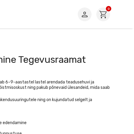
0
mine Tegevusraamat
tab 6–9-aastastel lastel arendada teadusehuvi ja
õistmisoskust ning pakub põnevaid ülesandeid, mida saab
kendusuuringutele ning on kujundatud selgelt ja
use edendamine
 tunnustuse